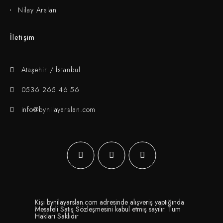
Nilay Arslan
İletişim
Ataşehir / İstanbul
0536 265 46 56
info@bynilayarslan.com
Kişi bynilayarslan.com adresinde alışveriş yaptığında
Mesafeli Satış Sözleşmesini
kabul etmiş sayılır. Tüm
Hakları Saklıdır