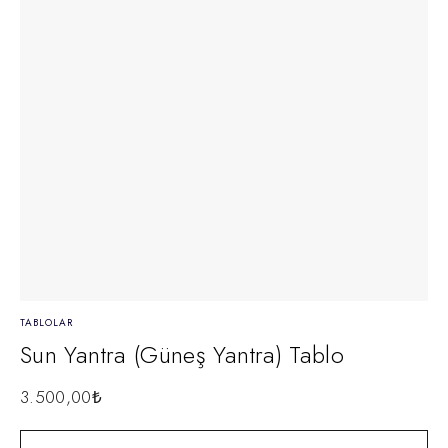
TABLOLAR
TAB
Sun Yantra (Güneş Yantra) Tablo
M
3.500,00
₺
3.