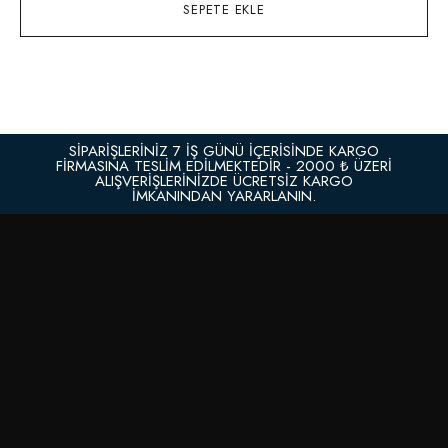
SEPETE EKLE
SİPARİŞLERİNİZ 7 İŞ GÜNÜ İÇERİSİNDE KARGO
FİRMASINA TESLİM EDİLMEKTEDİR - 2000 ₺ ÜZERI
ALIŞVERIŞLERINIZDE ÜCRETSIZ KARGO
IMKANINDAN YARARLANIN.